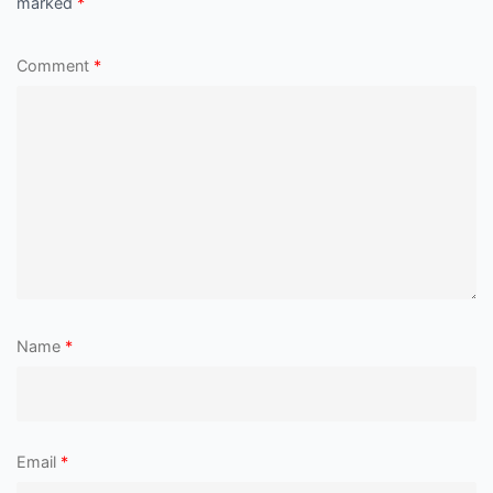
marked
*
Comment
*
Name
*
Email
*