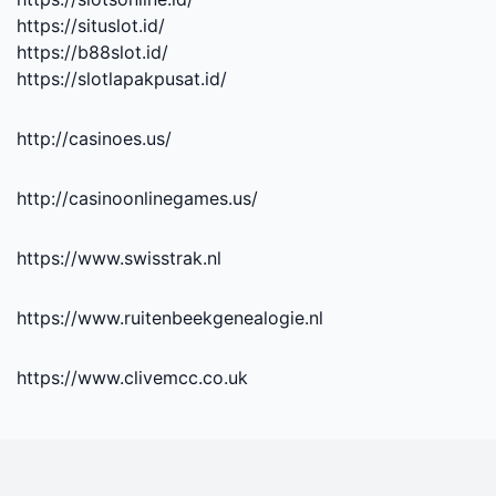
https://situslot.id/
https://b88slot.id/
https://slotlapakpusat.id/
http://casinoes.us/
http://casinoonlinegames.us/
https://www.swisstrak.nl
https://www.ruitenbeekgenealogie.nl
https://www.clivemcc.co.uk