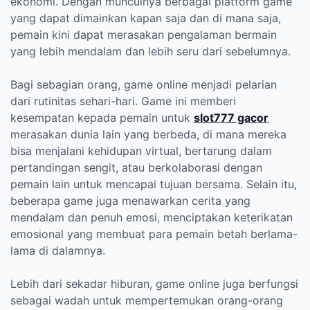
ekonomi. Dengan munculnya berbagai platform game
yang dapat dimainkan kapan saja dan di mana saja,
pemain kini dapat merasakan pengalaman bermain
yang lebih mendalam dan lebih seru dari sebelumnya.
Bagi sebagian orang, game online menjadi pelarian
dari rutinitas sehari-hari. Game ini memberi
kesempatan kepada pemain untuk
slot777 gacor
merasakan dunia lain yang berbeda, di mana mereka
bisa menjalani kehidupan virtual, bertarung dalam
pertandingan sengit, atau berkolaborasi dengan
pemain lain untuk mencapai tujuan bersama. Selain itu,
beberapa game juga menawarkan cerita yang
mendalam dan penuh emosi, menciptakan keterikatan
emosional yang membuat para pemain betah berlama-
lama di dalamnya.
Lebih dari sekadar hiburan, game online juga berfungsi
sebagai wadah untuk mempertemukan orang-orang