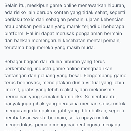
Selain itu, meskipun game online menawarkan hiburan,
ada risiko lain berupa konten yang tidak sehat, seperti
perilaku toxic dari sebagian pemain, ujaran kebencian,
atau bahkan penipuan yang marak terjadi di beberapa
platform. Hal ini dapat merusak pengalaman bermain
dan bahkan memengaruhi kesehatan mental pemain,
terutama bagi mereka yang masih muda.
Sebagai bagian dari dunia hiburan yang terus
berkembang, industri game online menghadirkan
tantangan dan peluang yang besar. Pengembang game
terus berinovasi, menciptakan dunia virtual yang lebih
imersif, grafis yang lebih realistis, dan mekanisme
permainan yang semakin kompleks. Sementara itu,
banyak juga pihak yang berusaha mencari solusi untuk
mengurangi dampak negatif yang ditimbulkan, seperti
pembatasan waktu bermain, serta upaya untuk
mengedukasi pemain mengenai pentingnya menjaga