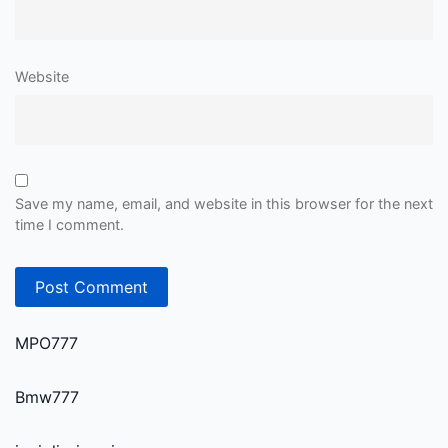
Website
Save my name, email, and website in this browser for the next
time I comment.
MPO777
Bmw777