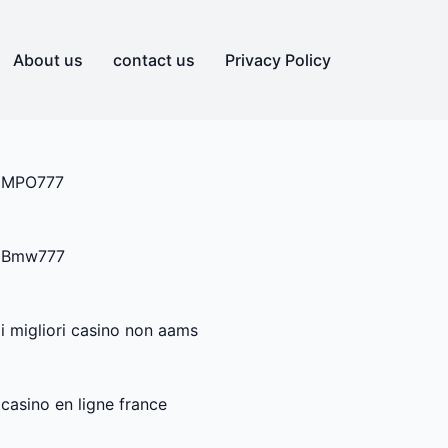
About us
contact us
Privacy Policy
MPO777
Bmw777
i migliori casino non aams
casino en ligne france