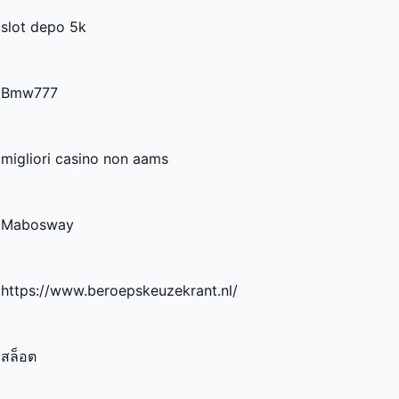
slot depo 5k
Bmw777
migliori casino non aams
Mabosway
https://www.beroepskeuzekrant.nl/
สล็อต