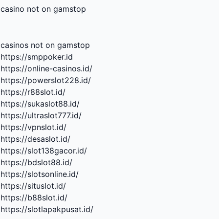
casino not on gamstop
casinos not on gamstop
https://smppoker.id
https://online-casinos.id/
https://powerslot228.id/
https://r88slot.id/
https://sukaslot88.id/
https://ultraslot777.id/
https://vpnslot.id/
https://desaslot.id/
https://slot138gacor.id/
https://bdslot88.id/
https://slotsonline.id/
https://situslot.id/
https://b88slot.id/
https://slotlapakpusat.id/