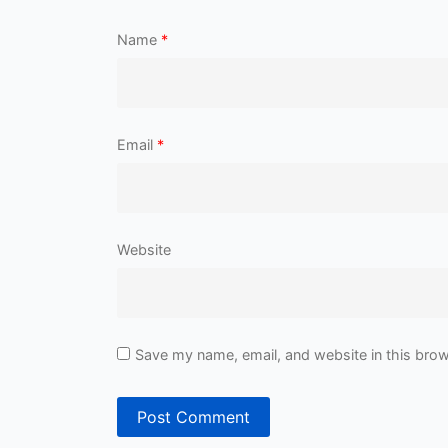
Name
*
Email
*
Website
Save my name, email, and website in this brow