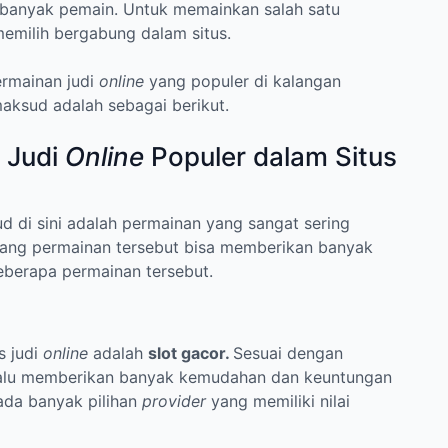
ti banyak pemain. Untuk memainkan salah satu
emilih bergabung dalam situs.
permainan judi
online
yang populer di kalangan
aksud adalah sebagai berikut.
 Judi
Online
Populer dalam Situs
d di sini adalah permainan yang sangat sering
mang permainan tersebut bisa memberikan banyak
berapa permainan tersebut.
s judi
online
adalah
slot gacor.
Sesuai dengan
elalu memberikan banyak kemudahan dan keuntungan
da banyak pilihan
provider
yang memiliki nilai