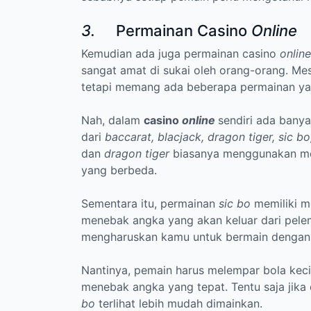
3.
Permainan Casino
Online
Kemudian ada juga permainan casino
onlin
sangat amat di sukai oleh orang-orang. 
tetapi memang ada beberapa permainan ya
Nah, dalam
casino
online
sendiri ada banya
dari
baccarat, blacjack, dragon tiger, sic b
dan
dragon tiger
biasanya menggunakan me
yang berbeda.
Sementara itu, permainan
sic bo
memiliki 
menebak angka yang akan keluar dari pel
mengharuskan kamu untuk bermain dengan b
Nantinya, pemain harus melempar bola keci
menebak angka yang tepat. Tentu saja jik
bo
terlihat lebih mudah dimainkan.