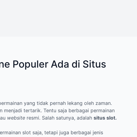
ne Populer Ada di Situs
rmainan yang tidak pernah lekang oleh zaman.
n menjadi tertarik. Tentu saja berbagai permainan
tau
website
resmi. Salah satunya, adalah
situs slot.
mainan slot saja, tetapi juga berbagai jenis