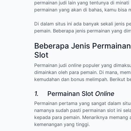
permainan judi lain yang tentunya di mina
permainan yang akan di bahas, kamu bisa m
Di dalam situs ini ada banyak sekali jenis 
pemain. Beberapa jenis permainan yang dim
Beberapa Jenis Permainan
Slot
Permainan judi
online
populer yang dimaksu
dimainkan oleh para pemain. Di mana, me
kemudahan dan bonus melimpah. Berikut be
1.
Permainan Slot
Online
Permainan pertama yang sangat dalam situ
namanya sudah pasti permainan slot ini s
kepada para pemain. Menariknya memang a
kemenangan yang tinggi.